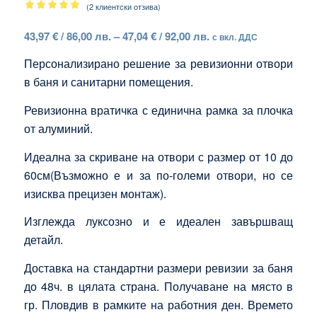
(
2
клиентски отзива)
Оценен
Price
43,97
€
/ 86,00 лв.
–
47,04
€
/ 92,00 лв.
5.00
от 5,
с вкл. ДДС
range:
базирано
Персонализирано решение за ревизионни отвори
43,97 €
на
в баня и санитарни помещения.
2
/
потребителски
86,00 лв.
Ревизионна вратичка с единична рамка за плочка
оценки
through
от алуминий.
47,04 €
/
Идеална за скриване на отвори с размер от 10 до
92,00 лв.
60см(Възможно е и за по-големи отвори, но се
изисква прецизен монтаж).
Изглежда луксозно и е идеален завършващ
детайл.
Доставка на стандартни размери ревизии за баня
до 48ч. в цялата страна. Получаване на място в
гр. Пловдив в рамките на работния ден. Времето