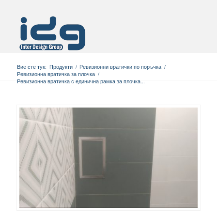
Вие сте тук:
Продукти
/
Ревизионни вратички по поръчка
/
Ревизионна вратичка за плочка
/
Ревизионна вратичка с единична рамка за плочка...