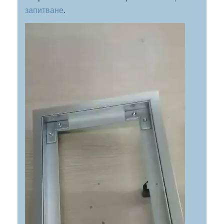
запитване
.