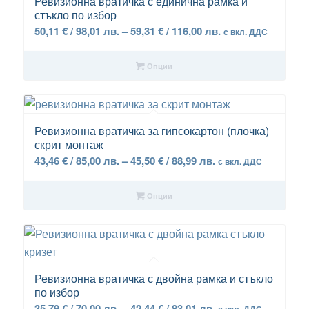
Ревизионна вратичка с единична рамка и
стъкло по избор
Price
50,11
€
/ 98,01 лв.
–
59,31
€
/ 116,00 лв.
с вкл. ДДС
range:
50,11 €
Опции
/
98,01 лв.
through
5.00
59,31 €
Ревизионна вратичка за гипсокартон (плочка)
скрит монтаж
/
Price
43,46
€
/ 85,00 лв.
–
45,50
€
/ 88,99 лв.
116,00 лв.
с вкл. ДДС
range:
43,46 €
Опции
/
85,00 лв.
through
45,50 €
/
Ревизионна вратичка с двойна рамка и стъкло
по избор
88,99 лв.
Price
35,79
€
/ 70,00 лв.
–
42,44
€
/ 83,01 лв.