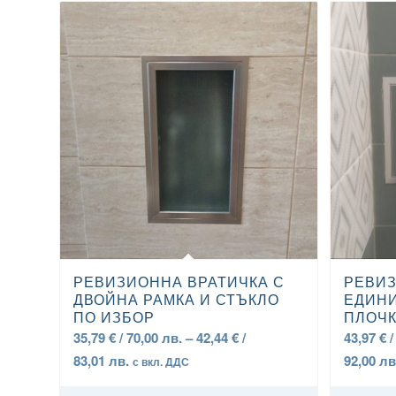
РЕВИЗИОННА ВРАТИЧКА С
РЕВИЗ
ДВОЙНА РАМКА И СТЪКЛО
ЕДИНИ
ПО ИЗБОР
ПЛОЧ
35,79
€
/ 70,00 лв.
–
42,44
€
/
43,97
€
/
Price
83,01 лв.
92,00 л
с вкл. ДДС
range: