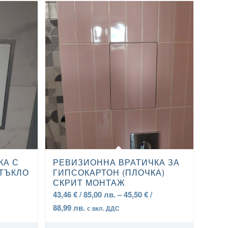
5.00
КА С
РЕВИЗИОННА ВРАТИЧКА ЗА
СТЪКЛО
ГИПСОКАРТОН (ПЛОЧКА)
СКРИТ МОНТАЖ
43,46
€
/ 85,00 лв.
–
45,50
€
/
Price
88,99 лв.
с вкл. ДДС
range: