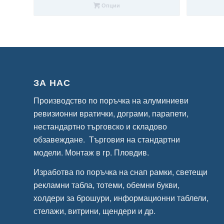
35,79 €
Опции
/
70,00 лв.
through
42,44 €
/
83,01 лв.
ЗА НАС
Производство по поръчка на алуминиеви
ревизионни вратички, дограми, парапети,
нестандартно търговско и складово
обзавеждане. Търговия на стандартни
модели. Монтаж в гр. Пловдив.
Изработва по поръчка на снап рамки, светещи
рекламни табла, тотеми, обемни букви,
холдери за брошури, информационни таблели,
стелажи, витрини, щендери и др.