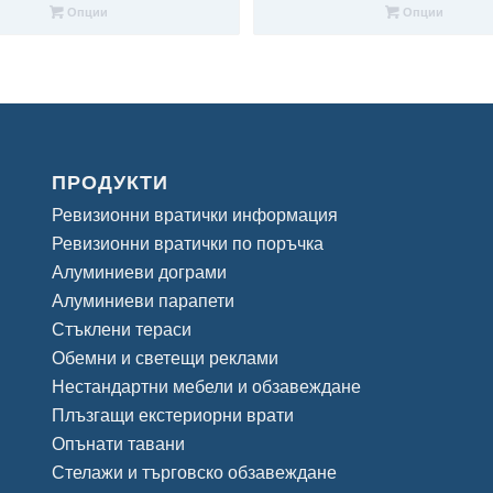
43,97 €
50,11 €
Опции
Опции
/
/
86,00 лв.
98,01 лв.
through
through
47,04 €
59,31 €
/
/
92,00 лв.
116,00 лв.
ПРОДУКТИ
Ревизионни вратички информация
Ревизионни вратички по поръчка
Алуминиеви дограми
Алуминиеви парапети
Стъклени тераси
Обемни и светещи реклами
Нестандартни мебели и обзавеждане
Плъзгащи екстериорни врати
Опънати тавани
Стелажи и търговско обзавеждане