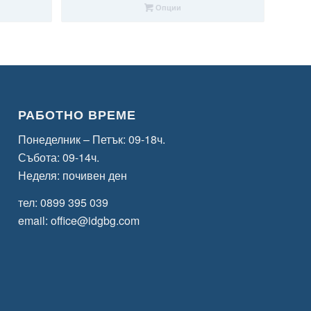
43,46 €
Опции
/
85,00 лв.
through
45,50 €
/
88,99 лв.
РАБОТНО ВРЕМЕ
Понеделник – Петък: 09-18ч.
Събота: 09-14ч.
Неделя: почивен ден
тел:
0899 395 039
email:
office@idgbg.com