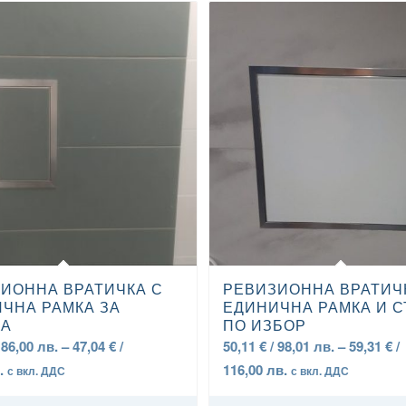
5.00
ИОННА ВРАТИЧКА С
РЕВИЗИОННА ВРАТИЧ
ЧНА РАМКА ЗА
ЕДИНИЧНА РАМКА И 
КА
ПО ИЗБОР
 86,00 лв.
–
47,04
€
/
50,11
€
/ 98,01 лв.
–
59,31
€
/
Price
Price
в.
116,00 лв.
с вкл. ДДС
с вкл. ДДС
range:
range: