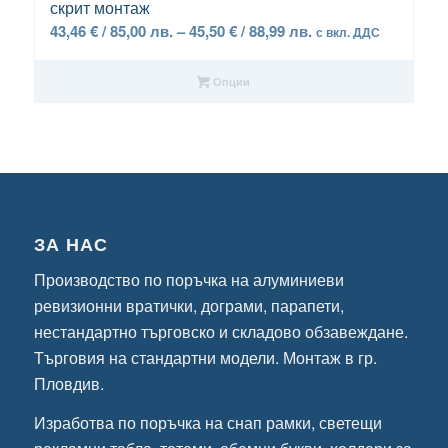
скрит монтаж
Price
43,46
€
/ 85,00 лв.
–
45,50
€
/ 88,99 лв.
с вкл. ДДС
range:
43,46 €
Опции
/
85,00 лв.
through
45,50 €
/
88,99 лв.
ЗА НАС
Производство по поръчка на алуминиеви
ревизионни вратички, дограми, парапети,
нестандартно търговско и складово обзавеждане.
Търговия на стандартни модели. Монтаж в гр.
Пловдив.
Изработва по поръчка на снап рамки, светещи