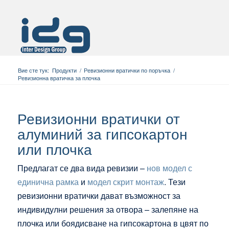
Вие сте тук:
Продукти
/
Ревизионни вратички по поръчка
/
Ревизионна вратичка за плочка
Ревизионни вратички от
алуминий за гипсокартон
или плочка
Предлагат се два вида ревизии –
нов модел с
единична рамка
и
модел скрит монтаж
. Тези
ревизионни вратички дават възможност за
индивидулни решения за отвора – залепяне на
плочка или боядисване на гипсокартона в цвят по