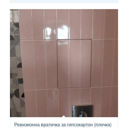
/
86,00 лв.
through
47,04 €
/
92,00 лв.
5.00
Ревизионна вратичка за гипсокартон (плочка)