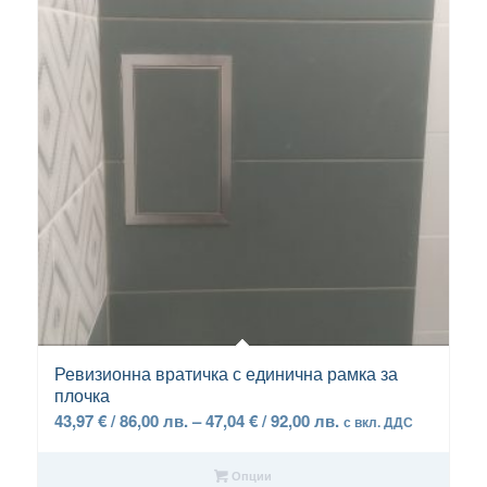
5.00
Ревизионна вратичка с единична рамка за
плочка
Price
43,97
€
/ 86,00 лв.
–
47,04
€
/ 92,00 лв.
с вкл. ДДС
range:
43,97 €
Опции