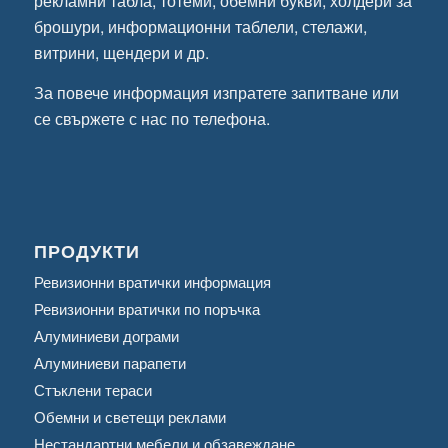
рекламни табла, тотеми, обемни букви, холдери за
брошури, информационни таблели, стелажи,
витрини, щендери и др.
За повече информация
изпратете запитване
или
се свържете с нас по телефона.
ПРОДУКТИ
Ревизионни вратички информация
Ревизионни вратички по поръчка
Алуминиеви дограми
Алуминиеви парапети
Стъклени тераси
Обемни и светещи реклами
Нестандартни мебели и обзавеждане